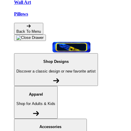
Wall Art
Pillows
Back To Menu
Shop Designs
Discover a classic design or new favorite artist
Apparel
Shop for Adults & Kids
Accessories