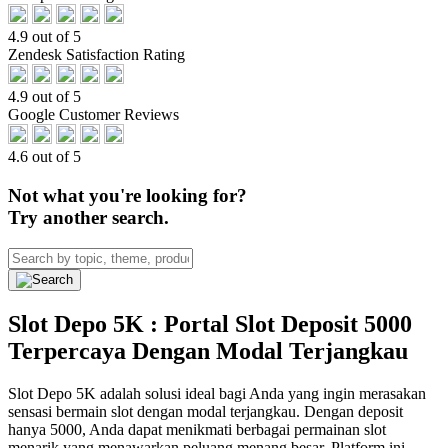
4.9 out of 5
Zendesk Satisfaction Rating
4.9 out of 5
Google Customer Reviews
4.6 out of 5
Not what you're looking for?
Try another search.
Slot Depo 5K : Portal Slot Deposit 5000
Terpercaya Dengan Modal Terjangkau
Slot Depo 5K adalah solusi ideal bagi Anda yang ingin merasakan
sensasi bermain slot dengan modal terjangkau. Dengan deposit
hanya 5000, Anda dapat menikmati berbagai permainan slot
menarik yang menawarkan peluang menang besar. Platform ini